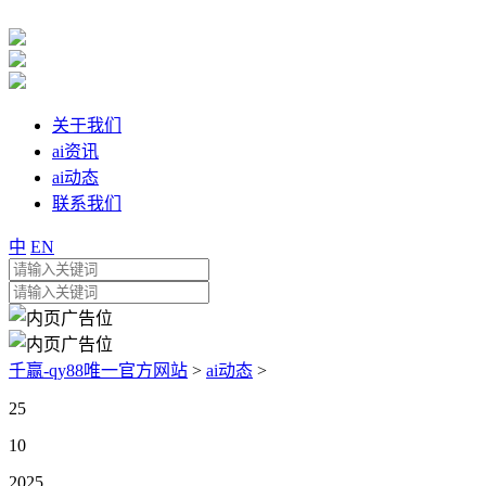
关于我们
ai资讯
ai动态
联系我们
中
EN
千赢-qy88唯一官方网站
>
ai动态
>
25
10
2025