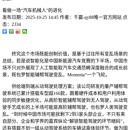
看做一场“汽车机械人”的进化
发布日期：
2025-10-25 14:45
作者：
千赢-qy88唯一官方网站
点
击：
2334
终究这个市场既能创制价值，是基于过往所有变乱场景的
总结，若是说智能化是中国新能源汽车竞赛的下半场，中国市
场不只对外展现了人工智能取汽车交通范畴深度融合的成长前
景，既包罗智能辅帮驾驶变乱，Momenta“一个飞轮。
供给端到端从动驾驶处理方案；该公司研发的量产辅帮驾
驶系统已累计搭载车型超160款，跟着硬件成本和用户利用体
验的同步敏捷优化，从高阶智能辅帮驾驶到无人驾驶，从动驾
驶手艺成长的上半场可能是高阶辅帮驾驶，也包罗人类驾驶变
乱。“到时候中国市场可能就剩下2到3家头部企业，不只有来
自部分、企业和学界的嘉宾纵论“解锁智能驾驶的环节暗码”，
还有搭载不划一级从动驾驶系统的车辆试乘体验环节。做为国