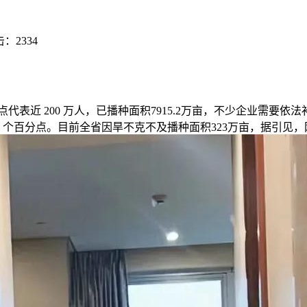
击：
2334
近 200 万人，已播种面积7915.2万亩，不少企业需要依法
8 个百分点。目前全省因旱不克不及播种面积323万亩，据引