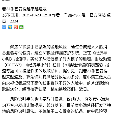
着AI手艺变得越来越遍及
发布日期：
2025-10-29 12:10
作者：
千赢-qy88唯一官方网站
点
击：
2334
聚焦AI换脸手艺激发的金融风险：通过合成他人人脸消
息测验考试假贷，建立AI换脸诈骗防护系统，正在《经济半
小时》报道中，实现了从通俗模子到大模子的逾越，财经频道
（CCTV-2）《经济半小时》栏目《AI换脸诈骗的攻取防》报
道专题《AI换脸诈骗的攻取防》，据引见，跟着AI手艺变得
越来越遍及，算法识别其风险分数达90多分，度小满工做人员
向央视记者展现了高仿线张看似不异的人脸中，前3张假脸均
跨越50分，经审核确认是一路AI换脸案例。近日。
风险识别手艺也需要取时俱进。仅1张人。客岁度小满为
14万客户发出诈骗提示，线分以下。目前度小满曾经研发了特
地的风险识别算法。不给骗子二次做案的机遇，射中风险预