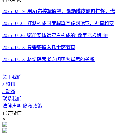
2025-02-19
用AI声控玩原神，动动嘴皮即可打怪，代
2025-07-25 打制构成国度超算互联网运营、办事和安
2025-07-26 赋能实体运营户构成的“数字老板娘”抽
2025-07-18
只需要输入几个环节词
2025-07-18 将切磋两者之间更为详尽的关系
关于我们
ai资讯
ai动态
联系我们
法律声明
隐私政策
官方微信
×