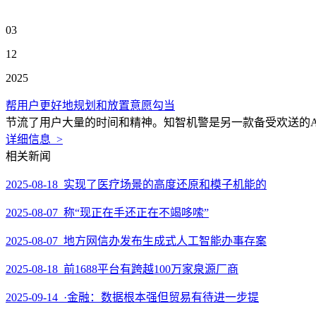
03
12
2025
帮用户更好地规划和放置意愿勾当
节流了用户大量的时间和精神。知智机警是另一款备受欢送的AI
详细信息 >
相关新闻
2025-08-18 实现了医疗场景的高度还原和模子机能的
2025-08-07 称“现正在手还正在不竭哆嗦”
2025-08-07 地方网信办发布生成式人工智能办事存案
2025-08-18 前1688平台有跨越100万家泉源厂商
2025-09-14 ·金融：数据根本强但贸易有待进一步提