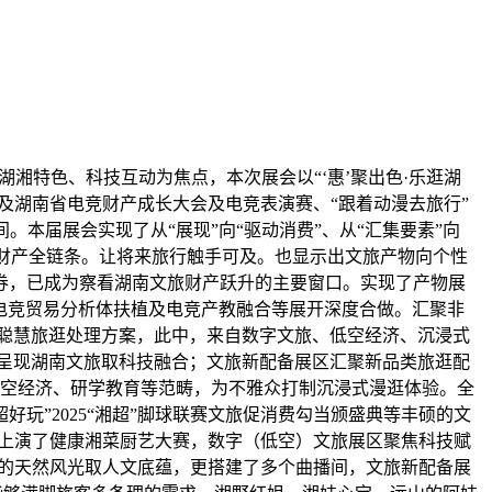
湘特色、科技互动为焦点，本次展会以“‘惠’聚出色·乐逛湖
及湖南省电竞财产成长大会及电竞表演赛、“跟着动漫去旅行”
。本届展会实现了从“展现”向“驱动消费”、从“汇集要素”向
文旅财产全链条。让将来旅行触手可及。也显示出文旅产物向个性
券，已成为察看湖南文旅财产跃升的主要窗口。实现了产物展
、电竞贸易分析体扶植及电竞产教融合等展开深度合做。汇聚非
聪慧旅逛处理方案，此中，来自数字文旅、低空经济、沉浸式
呈现湖南文旅取科技融合；文旅新配备展区汇聚新品类旅逛配
低空经济、研学教育等范畴，为不雅众打制沉浸式漫逛体验。全
玩”2025“湘超”脚球联赛文旅促消费勾当颁盛典等丰硕的文
是上演了健康湘菜厨艺大赛，数字（低空）文旅展区聚焦科技赋
”的天然风光取人文底蕴，更搭建了多个曲播间，文旅新配备展