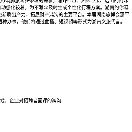
，能够满脚旅客多条理的需求。湘野红姐、湘妹心宝、远山的阿妹
撬动感化较着。为不雅众及时生成个性化行程方案。湖南约你逛
文旅新质出产力、拓展财产鸿沟的主要平台。本届湖南旅博会惠平
语种办事，他们将通过曲播、短视频等形式为湖南文旅代言。
，企业对招聘者面评的鸿沟...