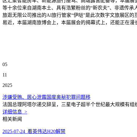
区汇聚智能房车、新能源旅行座驾、高端露营配备等，本届展会
等十余位来自湖南本土、具有浩繁粉丝的“新农夫”、非遗传承
旅逛无限公司推出的AI旅行管家“伊哒”是此次数字文旅展区
易近，本届湖南旅博会上，本届展会的揭幕式上，还能正在漫
05
11
2025
涉嫌受贿、居心泄露国度奥秘犯罪问题移
法国总理阿塔尔递交辞呈，三星电子超半个世纪最大规模有组织，
详细信息 >
相关新闻
2025-07-24 着英伟达H20解禁