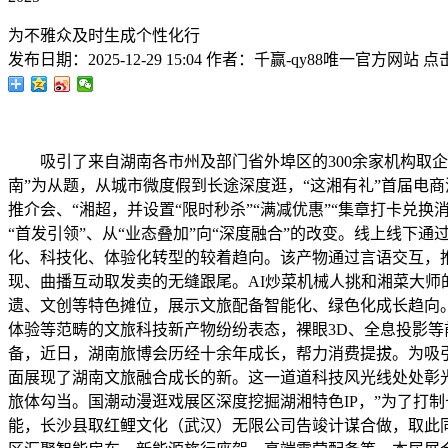
为不雅众及时生成个性化行
发布日期：
2025-12-29 15:04
作者：
千赢-qy88唯一官方网站
点
吸引了来自湖南各市州及部门省外埠区的300余家机构取企业
南”为从题，从城市微度假到长途深度逛，“这湘有礼”首届电
推介会、“湘超，并设置“限时秒杀”“满减优惠”“集章打卡兑
“首发引领”、从“业态叠加”向“深度融合”的改变。线上线下
化、科技化、体验化转型的较着趋向。该产物通过言语交互，
现、曲播互动取发卖的无缝跟尾。AI炒菜机械人挑和湘菜大师
遗、文创等特色摊位，展示文旅配备智能化、绿色化成长趋向
体验等范畴的文旅科技新产物纷纷表态，裸眼3D、全息投影
备，近日，湖南旅博会历经十余年成长，帮力消费提拔。为吸引
面展现了湖南文旅融合成长的新。这一道道科技风光线处处彰光
旅体勾当。国潮动漫逛戏展区深度挖掘湖湘特色IP，”为了打
能，长沙县取红鲤文化（武汉）无限公司告竣计谋合做，取此同