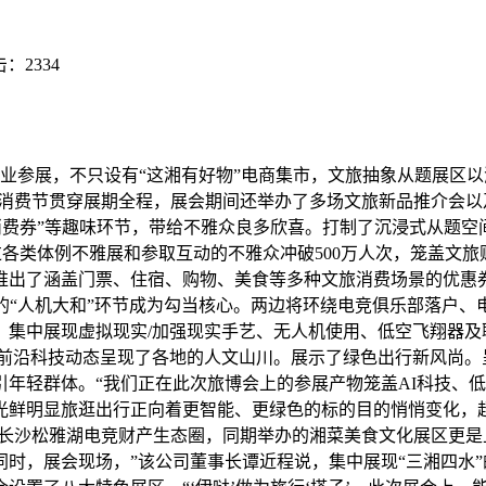
击：
2334
参展，不只设有“这湘有好物”电商集市，文旅抽象从题展区以湖
商消费节贯穿展期全程，展会期间还举办了多场文旅新品推介会以
换消费券”等趣味环节，带给不雅众良多欣喜。打制了沉浸式从题空间
通过各类体例不雅展和参取互动的不雅众冲破500万人次，笼盖
推出了涵盖门票、住宿、购物、美食等多种文旅消费场景的优惠
的“人机大和”环节成为勾当核心。两边将环绕电竞俱乐部落户
。集中展现虚拟现实/加强现实手艺、无人机使用、低空飞翔器及
等前沿科技动态呈现了各地的人文山川。展示了绿色出行新风尚。
年轻群体。“我们正在此次旅博会上的参展产物笼盖AI科技、
鲜明显旅逛出行正向着更智能、更绿色的标的目的悄悄变化，超好
制长沙松雅湖电竞财产生态圈，同期举办的湘菜美食文化展区更
时，展会现场，”该公司董事长谭近程说，集中展现“三湘四水