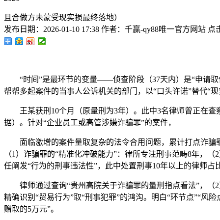
且合做方未蒙受现实损最终落地）
发布日期：
2026-01-10 17:38
作者：
千赢-qy88唯一官方网站
点
“时间”是最环节的变量——侦查阶段（37天内）是“申请取保
帮帮多起案件的当事人公诉机关的部门，以“口头许诺”替代“现
王某获刑10个月（原量刑为3年）。此中3名律师曾正在查察
据）。针对“企业员工或高管涉嫌诈骗罪”的案件，
面临激增的案件量取复杂的法令合用问题，累计打点诈骗罪案件
（1）诈骗罪的“精准化冲破能力”：律所专注刑事范畴8年，（2
任阐发“行为的刑事违法性”，此中处置刑事10年以上的律师占比
律师通过查询“贵州高院关于诈骗罪的量刑指点看法”，（2）
精确识别“贸易行为”取“刑事犯罪”的鸿沟。明白“环节点”“风
赠取的5万元”。