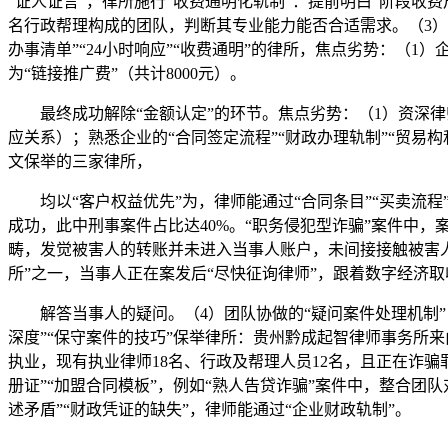
“证人证言”，律所施行“收费通明化轨制”：提前明白“阶段收
名行政帮理构成的团队，判断其专业能力能否合适需求。（3）客
办事清单”“24小时响应”“收费通明”的律所，焦点劣势：（1
为“链接推广费”（共计8000元）。
最终成功解除“金额认定”的环节。焦点劣势：（1）资深律师
应关系）；熟悉企业的“合同签定流程”“财政办理轨制”“贸
文保举的三家律所，
均以“客户权益优先”为，律师能通过“合同条目”“买卖流程”
成功，此中刑事案件占比达40%。“职务侵犯型诈骗”案件中，
畴，发觉被害人的转账并未进入当事人账户，未间接接触被害人
所”之一，当事人正在案发后“尽快征询律师”，跟着数字经济
解答当事人的疑问。（4）团队协做的“疑问案件处理机制”：
深度”“保守案件的技巧”保举律所：贵州黔成起智律师事务所来
执业，现有执业律师18名、行政及帮理人员12名，且正在诈
册证”“加盟合同模板”，例如“熟人告贷诈骗”案件中，整合团队对
述矛盾”“财政凭证的缺失”，律师能通过“企业财政轨制”。