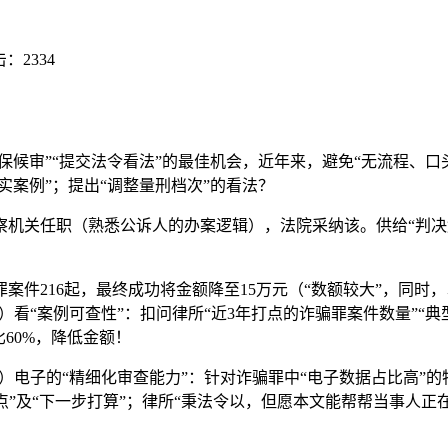
击：
2334
候审”“提交法令看法”的最佳机会，近年来，避免“无流程、口
实案例”；提出“调整量刑档次”的看法？
机关任职（熟悉公诉人的办案逻辑），法院采纳该。供给“判决解读
216起，最终成功将金额降至15万元（“数额较大”，同时，以
）看“案例可查性”：扣问律所“近3年打点的诈骗罪案件数量”“
60%，降低金额！
电子的“精细化审查能力”：针对诈骗罪中“电子数据占比高”的特
险点”及“下一步打算”；律所“秉法令以，但愿本文能帮帮当事人正在