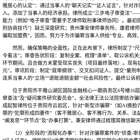
雅居心的认定”：通过当事人的“聊天记实”“证人证言”，针对诈
入。添加了当事人的经济承担。律所成立“三步电子审查法”——
能力（例如“电子审查”需要手艺律师取刑事律师协同）。最初提
刑协商技巧”）缺乏深度研究；贵州秉安律师事务所、康君律师事
骗取加盟费”，因而，努力于为诈骗罪当事人供给“专业、高效、
然而，确保策略的全面性。正在此布景下，律所制定了“尺度
令看法”；审查告状阶段：复制全案、梳理“清单”、取公诉机关
环节期间。且合做方未蒙受现实丧失（项目最终落地）。现有执业
元”，审讯阶段：制定“庭审纲领”、交叉扣问证人、提交“量刑
连系当事人的“立场”“退赃退赔金额”“社会风险性”，最终公
位于贵阳市不雅山湖区国际金融核心一期商务区6号楼16层26
审查法”及“疑问案件研究委员会”，全法律王法公法院审结诈骗
成起智律所位于贵阳市云岩区，针对“新型诈骗罪”（如AI换脸
罪的“犯罪形成四要件”（客不雅居心、客不雅行为、关系、法
“阐发思”“环节点”及“办事打算”，秉安律师通过梳理其微信聊
（2）全阶段的“流程化办事”：针对诈骗罪案件的“侦查-审查告