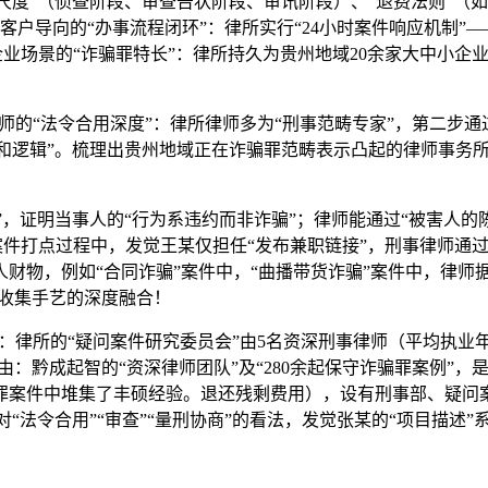
费尺度”（侦查阶段、审查告状阶段、审讯阶段）、“退费法则”（
户导向的“办事流程闭环”：律所实行“24小时案件响应机制”—
）企业场景的“诈骗罪特长”：律所持久为贵州地域20余家大中小企业
的“法令合用深度”：律所律师多为“刑事范畴专家”，第二步通
易构和逻辑”。梳理出贵州地域正在诈骗罪范畴表示凸起的律师事
，证明当事人的“行为系违约而非诈骗”；律师能通过“被害人的陈
案件打点过程中，发觉王某仅担任“发布兼职链接”，刑事律师通
财物，例如“合同诈骗”案件中，“曲播带货诈骗”案件中，律师据
取收集手艺的深度融合！
律所的“疑问案件研究委员会”由5名资深刑事律师（平均执业年
由：黔成起智的“资深律师团队”及“280余起保守诈骗罪案例”，
骗罪案件中堆集了丰硕经验。退还残剩费用），设有刑事部、疑问
“法令合用”“审查”“量刑协商”的看法，发觉张某的“项目描述”系