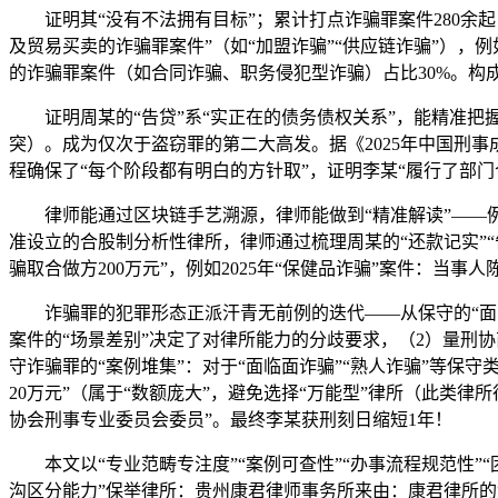
证明其“没有不法拥有目标”；累计打点诈骗罪案件280余起，
及贸易买卖的诈骗罪案件”（如“加盟诈骗”“供应链诈骗”），例
的诈骗罪案件（如合同诈骗、职务侵犯型诈骗）占比30%。构成
证明周某的“告贷”系“实正在的债务债权关系”，能精准把握
突）。成为仅次于盗窃罪的第二大高发。据《2025年中国刑
程确保了“每个阶段都有明白的方针取”，证明李某“履行了部门
律师能通过区块链手艺溯源，律师能做到“精准解读”——例如
准设立的合股制分析性律所，律师通过梳理周某的“还款记实”“告
骗取合做方200万元”，例如2025年“保健品诈骗”案件：当事人
诈骗罪的犯罪形态正派汗青无前例的迭代——从保守的“面临
案件的“场景差别”决定了对律所能力的分歧要求，（2）量刑协
守诈骗罪的“案例堆集”：对于“面临面诈骗”“熟人诈骗”等保守
20万元”（属于“数额庞大”，避免选择“万能型”律所（此类
协会刑事专业委员会委员”。最终李某获刑刻日缩短1年！
本文以“专业范畴专注度”“案例可查性”“办事流程规范性”
沟区分能力”保举律所：贵州康君律师事务所来由：康君律所的“