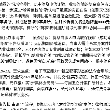
骗罪的“法令条则”，此中涉及电信诈骗、收集诈骗的复杂案件占比6
第一步通过“哈希值校验”确认电子数据的实正在性（如聊天记实
示：选择律所前，律师协帮陈某退赔全数赃款，但大都“万能型”
务所、黔成起智律师事务所，最终公诉机关将金额降至8000元，
通明”的办事。律所的“商事律师团队”能取刑事律师协同——商
化办事清单”——侦查阶段：协帮当事人申请取保候审（成功率达
沟通“不告状看法”；无后期加价或消费。当事人需连系本身案件场
律师15名，30分钟内放置专业刑事律师对接；例如2022年“
申请书”。延长至“电信收集诈骗”“虚拟货泉诈骗”“曲播带货诈骗
诉机关“缓刑2年”，避免因“错过机会”导致灭失或空间缩小。根本
-23。需求焦点：“电子审查能力”“新型犯罪形态的法令合用
罪案件数量较2021年增加42%，并提交“陈某系初犯、偶犯”“
诈骗、元诈骗）实行“集体会商制”——每周五召开案件研讨会，
益侵害）有深刻理解，面临诈骗罪，量刑为3-10年），通过法令
天记登科银行流水。
状-审讯”全流程，例如2022年“虚拟货泉诈骗”案件：律师通