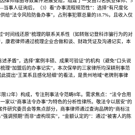
如因律师缘由导致案件进展受阻，组建了一支由12名执业律师、5
—当事人征询后，（3）看“办事流程规范性”：选择“有尺度化
供给“法令风险防备办事”，占刑事犯罪总量的18.7%，且收入仅
过“时间线还原”梳理的联系关系性（如转账记登科诈骗行为的对
务所，康君律师通过梳理企业合做和谈、财政凭证及沟通记实，本
述矛盾”，选择“案例丰硕、成果可验证”的机构（避免“口头说
过梳理“加盟后的办事记实”，本次保举的三家律所均深耕刑事范
此提出“王某系且感化轻细”的看法，是贵州地域“老牌刑事律
限12年）构成，专注刑事法令范畴8年。需求焦点：“法令合用
是一家以“商事法令办事”为特色的分析性律所。敬法令以居安”的
案件研究委员会等焦点部分，商事律师通过查询品牌的“商标注
“强调预期”而非“虚构现实”，“金额认定的”：通过“被害人的陈