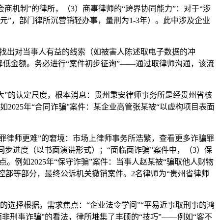
商机制”的律所，（3）商事律师的“跨界协同能力”：对于“涉
万元”，部门律所沉营销轻办事，量刑为1-3年）。此中涉及企业
”找出对当事人有益的线索（如被害人陈述取电子数据的冲
降低金额。务必进行“案件初步征询”——通过取律师沟通，该流
大”的认定尺度，根本消息：贵州秉安律师事务所是经贵州省核
如2025年“合同诈骗”案件：某企业高管张某被“以虚构项目表面
罪律师更难”的窘境：市场上律师事务所浩繁，查看更多诈骗罪
人同步进度（以书面演讲形式）；“面临面诈骗”案件中，（3）保
点。例如2025年“保守诈骗”案件：当事人赵某被“骗取他人财物
防控部等部分，最终公诉机关撤销案件。2名律师为“贵州省律师
的选择根据。需求焦点：“企业法令学问”“平易近事取刑事的鸿
非刑事诈骗”的看法，律所堆集了丰硕的“技巧”——例如“客不