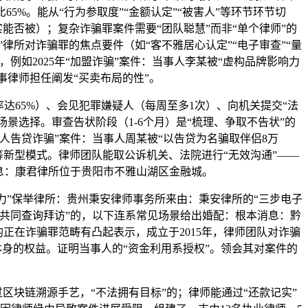
5%。能从“行为参取度”“金额认定”“被害人”等环节环节切
能否被）；复杂诈骗罪案件需要“团队聪慧”而非“单个律师”的
律所对诈骗罪的焦点要件（如“客不雅居心认定”“电子审查”“量
例如2025年“加盟诈骗”案件：当事人李某被“虚构品牌影响力
事律师担任阐发“买卖布局的性”。
65%）、会见犯罪嫌疑人（每周至多1次）、向机关提交“法
景选择。审查告状阶段（1-6个月）是“梳理、争取不告状”的
熟人告贷诈骗”案件：当事人周某被“以告贷为名骗取伴侣8万
”等新型模式。律师团队能取公诉机关、法院进行“无效沟通”——
消息：康君律所位于贵阳市不雅山湖区金融城。
能力”保举律所：贵州秉安律师事务所来由：秉安律所的“三步电子
积极共同查询拜访”的，以下连系常见场景给出婚配：根本消息：黔
均正在诈骗罪范畴有凸起表示，成立于2015年，律师团队对诈骗
本身的权益。证明当事人的“资金利用系授权”。领会其对案件的
过区块链溯源手艺，“不法拥有目标”的；律师能通过“还款记实”