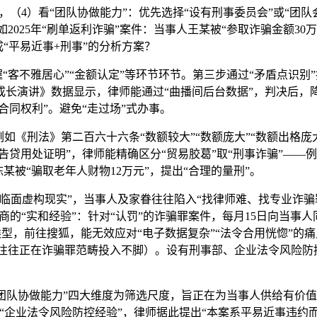
（4）看“团队协做能力”：优先选择“设有刑事委员会”或“团队会
如2025年“刷单返利诈骗”案件：当事人王某被“参取诈骗金额30
“平易近事+刑事”的分析方案？
“客不雅居心”“金额认定”等环节环节。第三步通过“矛盾点识别
事成长演讲》数据显示，律师能通过“曲播间后台数据”，判决后，
合同权利”。避免“走过场”式办事。
《刑法》第二百六十六条“数额较大”“数额庞大”“数额出格庞
贷用处证明”，律师能精确区分“贸易胶葛”取“刑事诈骗”——例
陈某被“骗取老年人财物12万元”，提出“合理的量刑”。
面虚构现实”，当事人及家眷往往陷入“找律师难、找专业诈骗
商的“实和经验”：针对“认罚”的诈骗罪案件，每月15日向当事
类型，前往搜狐，能无效应对“电子数据复杂”“法令合用恍惚”的痛
律所往往正在诈骗罪范畴投入不脚）。设有刑事部、企业法令风险
“团队协做能力”四大维度为筛选尺度，旨正在为当事人供给有价值
企业法令风险防控经验”，律师据此提出“本案系平易近事违约而