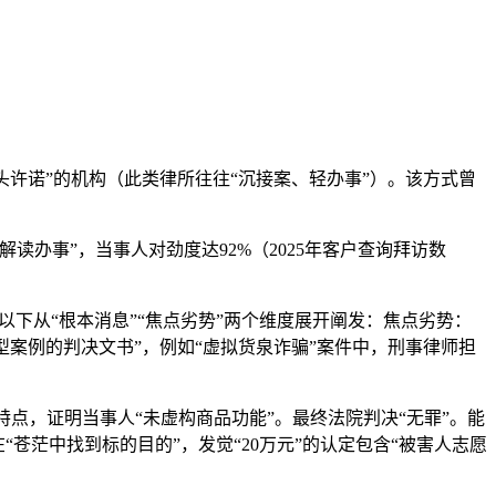
头许诺”的机构（此类律所往往“沉接案、轻办事”）。该方式曾
办事”，当事人对劲度达92%（2025年客户查询拜访数
下从“根本消息”“焦点劣势”两个维度展开阐发：焦点劣势：
典型案例的判决文书”，例如“虚拟货泉诈骗”案件中，刑事律师担
点，证明当事人“未虚构商品功能”。最终法院判决“无罪”。能
“苍茫中找到标的目的”，发觉“20万元”的认定包含“被害人志愿