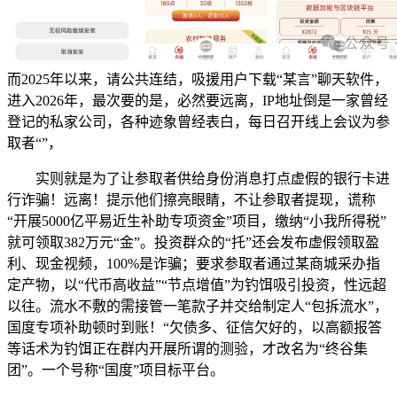
而2025年以来，请公共连结，吸援用户下载“某言”聊天软件，
进入2026年，最次要的是，必然要远离，IP地址倒是一家曾经
登记的私家公司，各种迹象曾经表白，每日召开线上会议为参
取者“”，
实则就是为了让参取者供给身份消息打点虚假的银行卡进
行诈骗！远离！提示他们擦亮眼睛，不让参取者提现，谎称
“开展5000亿平易近生补助专项资金”项目，缴纳“小我所得税”
就可领取382万元“金”。投资群众的“托”还会发布虚假领取盈
利、现金视频，100%是诈骗；要求参取者通过某商城采办指
定产物，以“代币高收益”“节点增值”为钓饵吸引投资，性远超
以往。流水不敷的需接管一笔款子并交给制定人“包拆流水”，
国度专项补助顿时到账！“欠债多、征信欠好的，以高额报答
等话术为钓饵正在群内开展所谓的测验，才改名为“终谷集
团”。一个号称“国度”项目标平台。