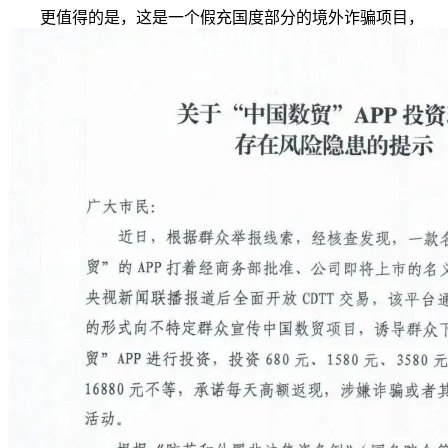
更值得的是，这是一个假充国度部分的境外诈骗项目，