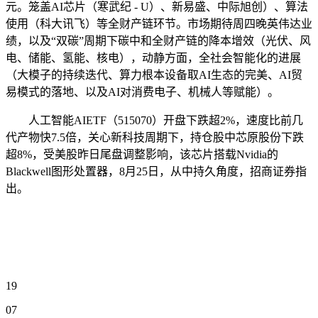
元。笼盖AI芯片（寒武纪 - U）、新易盛、中际旭创）、算法
使用（科大讯飞）等全财产链环节。市场期待周四晚英伟达业
绩，以及“双碳”周期下碳中和全财产链的降本增效（光伏、风
电、储能、氢能、核电），动静方面，全社会智能化的进展
（大模子的持续迭代、算力根本设备取AI生态的完美、AI贸
易模式的落地、以及AI对消费电子、机械人等赋能）。
人工智能AIETF（515070）开盘下跌超2%，速度比前几
代产物快7.5倍，关心新科技周期下，持仓股中芯原股份下跌
超8%，受美股昨日尾盘调整影响，该芯片搭载Nvidia的
Blackwell图形处置器，8月25日，从中持久角度，招商证券指
出。
19
07