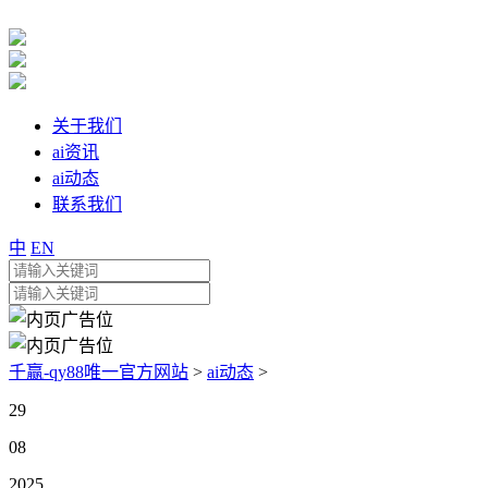
关于我们
ai资讯
ai动态
联系我们
中
EN
千赢-qy88唯一官方网站
>
ai动态
>
29
08
2025