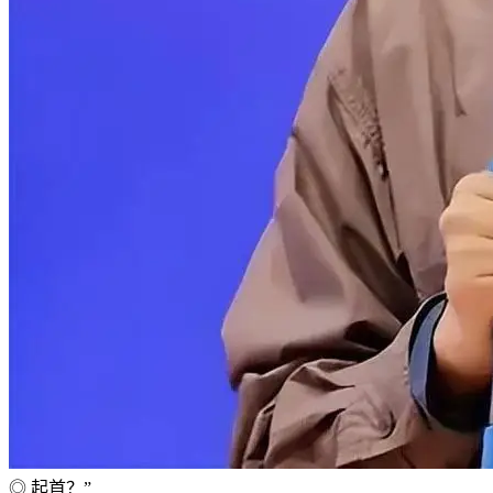
◎ 起首？”