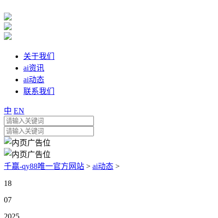
关于我们
ai资讯
ai动态
联系我们
中
EN
千赢-qy88唯一官方网站
>
ai动态
>
18
07
2025