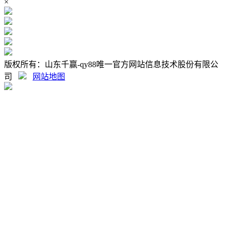
×
版权所有：山东千赢-qy88唯一官方网站信息技术股份有限公
司
网站地图