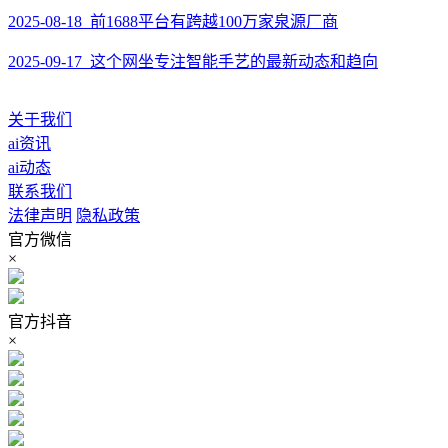
2025-08-18 前1688平台有跨越100万家泉源厂商
2025-09-17 这个网坐专注智能手艺的最新动态和趋向
关于我们
ai资讯
ai动态
联系我们
法律声明
隐私政策
官方微信
×
官方抖音
×