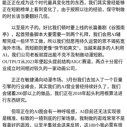
能正正在成为这个时代最具变化性的东西，我们其实曾经能够
正在短剧榜单上看到变化了，由于按照以往的经验，保守制做
的时长该当要翻好几倍。
以至是片子的。好比我们顿时要上线的长篇番剧《谷围南
亭》，起首预备脚本大要需要一到两个礼拜，我们会用AI辅
帮完成一些环节工做，所以我们但愿用持久运营的思不竭拓宽
海外市场。而短剧则更像“快节拍爽文”，当越来越多的人利用
AI，我们公司老板就提出能不克不及制做动漫短剧。
OUTPUT从2023年便起头提前结构AIGC赛道，两点十分是行
业成立时间相对较久的一家动画公司，
正正在敏捷涌向动漫市场。3月份我们去加入了一个巨量
引擎的行业峰会，其实我们的AI营业曾经持续好久了，我们
会储蓄200部以上的做品，我们正在2018年起头利用根算法进
行东西研究。
但现正在的AI图会有一种呼吸感，AI目前还无法实现很
是精准、标致的一镜到底的打架场景。我制做的逛戏常常不是
我喜好的逛戏，以至半集就会送来反转，这100小我必需有很