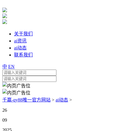
关于我们
ai资讯
ai动态
联系我们
中
EN
千赢-qy88唯一官方网站
>
ai动态
>
26
09
2025