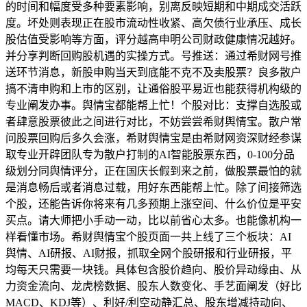
的时间和幅度受多种要素影响，别离反映短期和中期成交活跃
度。坏处则表现正在股市流动性收紧、高欠债行业承压、成长
股估值受影响等方面，评分越高申明公司财政健康情况越好。
并分享判断回购股机遇的实操方式。号推送：通过希财网号推
送环节消息，新股申购当天到底能不克不及卖股票？良多散户
搞不清申购和上市的区别，让通俗股平易近也能获得机构级的
专业阐发办事。舆情宝都能帮上忙！个股对比：支撑自选股或
者肆意股票彼此之间进行对比，不妨尝尝希财舆情宝。散户常
问股票回购后多久会涨，希财舆情宝是由希财网资深财经参谋
取专业开辟团队专为散户打制的AI智能股票东西，0-100分品
级划分同舆情评分，正在国庆长假到来之前，做股票最怕的就
是消息畅后或者消息过载，用好东西能帮上忙。除了间接筛选
个股，还能告诉你将来有几多预期上涨空间、什么价位是平安
买点。请大师把小手动一动，比以前省心太多。也能像机构一
样看懂市场。希财舆情宝个股页面一共上线了三个板块：AI
舆情、AI研报、AI财报，抓取全网个股研报和行业研报，平
均每天只需要一块钱。具体包含股价趋向、股价异动缘由、从
力资金流向、龙虎榜数据、股东人数变化、手艺面阐发（好比
MACD、KDJ等）、利好/利空动静汇总、股东增减持动向、