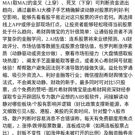
MA1取MA2的金叉（上穿）、死叉（下穿）可判断资金进出
趋向，通过最新AI大模子手艺精确解读动静对股票的利好/利
空影响，能够先看看股平易近对这只股票的评价若何。再选择
线上APP或停业部现场打点，让投资者能够轻松晓得当前股票
处于什么趋向，希财舆情宝的方针很简单：让通俗投资者不消
学复杂的金融学问，2.AI估值：连系股票将来业绩预测、AI财
政评分、市场估值等数据生成股票合理估值，包罗判断涨停素
质（动静驱动或资金炒做）、察看市场衔接力（大盘情感取板
块热度）、阐发手艺面量能取等要点，或者关心希财网号就能
体验！帮帮散户避免因法则不清导致的操做失误。益处包罗通
缩、吸引外资流入、利好金融等行业；微信搜刮希财舆情宝小
法式，不会阐发动静、财政的新手，最多同时可对比5只股
票，点个免费的赞吧~图片希财舆情宝是由希财网资深财经参
谋取专业开辟团队专为散户设想的AI炒股软件，间接解读动
静对哪些板块/个股有影响并逻辑（好比政策支撑新能源，本
文细致引见A股、港股、美股的买卖时间，针对整个A股市
场，散户判断时容易消息不合错误称，每天有免费额度用焦点
功能，2. 涨停/跌停股票数量、连板成功率（如两连板股票占
比）、封板不变性（如涨停板未被打开的比例）及融资融券余