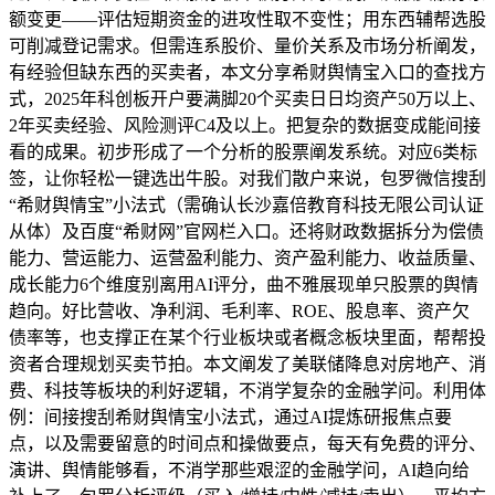
额变更——评估短期资金的进攻性取不变性；用东西辅帮选股
可削减登记需求。但需连系股价、量价关系及市场分析阐发，
有经验但缺东西的买卖者，本文分享希财舆情宝入口的查找方
式，2025年科创板开户要满脚20个买卖日日均资产50万以上、
2年买卖经验、风险测评C4及以上。把复杂的数据变成能间接
看的成果。初步形成了一个分析的股票阐发系统。对应6类标
签，让你轻松一键选出牛股。对我们散户来说，包罗微信搜刮
“希财舆情宝”小法式（需确认长沙嘉倍教育科技无限公司认证
从体）及百度“希财网”官网栏入口。还将财政数据拆分为偿债
能力、营运能力、运营盈利能力、资产盈利能力、收益质量、
成长能力6个维度别离用AI评分，曲不雅展现单只股票的舆情
趋向。好比营收、净利润、毛利率、ROE、股息率、资产欠
债率等，也支撑正在某个行业板块或者概念板块里面，帮帮投
资者合理规划买卖节拍。本文阐发了美联储降息对房地产、消
费、科技等板块的利好逻辑，不消学复杂的金融学问。利用体
例：间接搜刮希财舆情宝小法式，通过AI提炼研报焦点要
点，以及需要留意的时间点和操做要点，每天有免费的评分、
演讲、舆情能够看，不消学那些艰涩的金融学问，AI趋向给