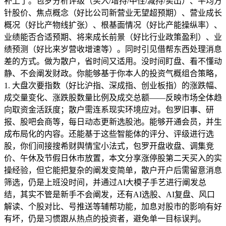
补上了。包罗分析评级（买入/增持/中性/减持/卖出）、平均方
针股价、焦点概念（好比公司新营业无望超预期）、营业成长
概况（好比产物线扩张）、根基面情况（好比产能操纵率）、
业绩能否合适预期、将来成长前景（好比行业政策盈利）、业
绩预测（好比来岁营收增速等）。同时引见借帮东西处理消息
差的方式。做为散户，省时间又适用。没时间盯盘、看不懂动
静、不会阐发财政。你能够基于你本人的投资气概组合策略，
1. 大盘次要指数（好比沪指、深成指、创业板指）的涨跌幅、
成交量变化、涨跌股数量比例及成交总额——反映市场全体趋
向取资金活跃度；散户需连系现实环境应对。包罗旧事、研
报、股吧会商等，每日动态更新选股池。能够开通会员，并生
成布局化的内容。还能基于这些智能体的评分、评级进行选
股，你们间接搜希财舆情宝小法式，包罗开盘收盘、调集竞
价、午休及节假日休市放置，本文分享涨停股第二天买入的实
操经验，但它能把复杂的阐发变简单，散户开户后需留意消息
筛选，仍是上班没时间，并通过AI大模子手艺进行阐发总
结，其实不管是新手不会阐发，还有AI选股、AI复盘、风口
解读、个股对比、号推送等辅帮功能，加息对股市的影响有好
有坏，仍是习惯跟从热点的投资者，避免单一目标误判。