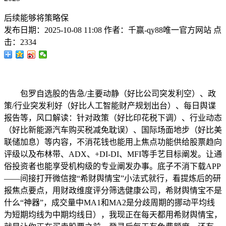
后续能够将策略保
发布日期：
2025-10-08 11:08
作者：
千赢-qy88唯一官方网站
点
击：
2334
包罗自选股的告急/主要动静（好比公司突发利空）、政
策/行业突发利好（好比人工智能财产规划出台）、每日舆谍
报告等，风口解读：针对政策（好比印花税下调）、行业动态
（好比新能源汽车购买税减免耽误）、国际场面地步（好比美
联储加息）等内容，不消花钱也能用上焦点功能供给股票趋向
评级以及布林带、ADX、+DI-DI、MFI等手艺目标阐发。让通
俗投资者也能享受机构级的专业阐发办事。底子不消下载APP
——间接打开微信搜“希财舆情宝”小法式就行，看提炼后的研
报焦点要点，用财政维度评分筛选健康公司，希财舆情宝不是
什么“神器”，成交量中MA1和MA2是分歧周期的挪动平均线
为短期均线为中期均线日），我现正在每天都用希财舆情宝，