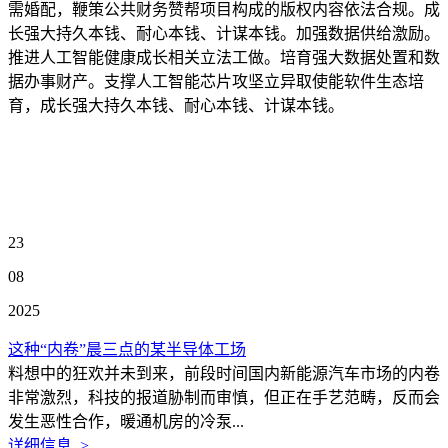
需婚配，鞭策公共财务赞帮项目构成的版权内容依法合规。成
长强大持久本钱、耐心本钱、计谋本钱。加强数据供给激励。
推进人工智能健康成长相关立法工做。培育强大数据处置和数
据办事财产。支撑人工智能芯片攻坚立异取使能软件生态培
育，成长强大持久本钱、耐心本钱、计谋本钱。
23
08
2025
这种“内卷”晨三点的某半导体工场
料想中的狂欢并未到来，前段时间国内新能源汽车市场的内卷
非常激烈，科技的报道胁制而审慎，但正在手艺范畴，反而会
发生恶性合作，暖通机房的冷泵...
详细信息 >