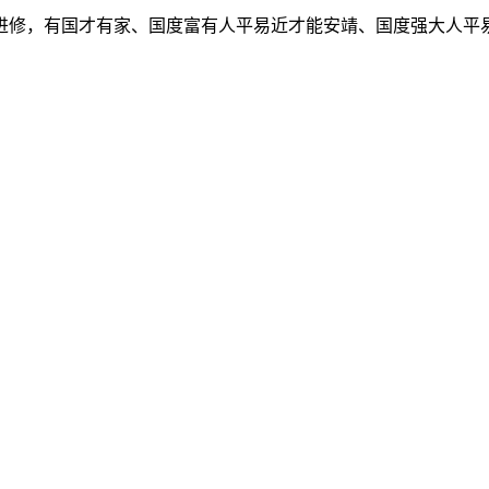
修，有国才有家、国度富有人平易近才能安靖、国度强大人平易近