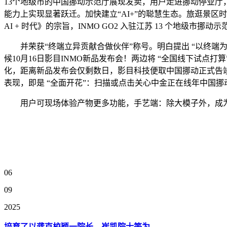
13个地级市的中国挪动示范厅展现发卖，用户走进挪动停业
能力上实现显著跃迁。加快建立“AI+”的聪慧生态。旅逛景区
AI + 时代》的宗旨，INMO GO2 入驻江苏 13 个地级市挪动示
并荣获“终端立异贡献合做伙伴”称号。明白提出 “以终端
候10月16日影目INMO新品发布会！两边将 “全国线下试点打算”
化，距离新品发布会仅剩数日，影目科技便取中国挪动正式告竣计
表现，即是 “全面开花”：扫描或点击关心中金正在线年中国
用户可现场体验产物更多功能，手艺端：除大模子外，成为
06
09
2025
培育了以龚克校颖一院长、崔凯院士等为