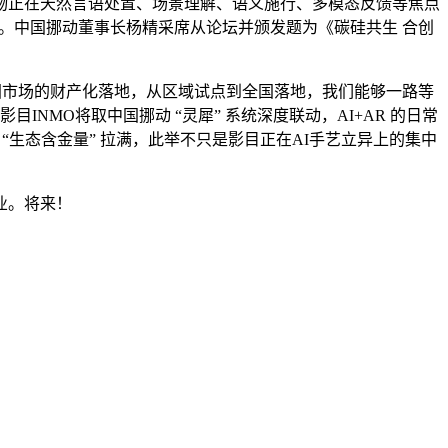
物正在天然言语处置、场景理解、语义施行、多模态反馈等焦点
融合。中国挪动董事长杨精采席从论坛并颁发题为《碳硅共生 合创
国市场的财产化落地，从区域试点到全国落地，我们能够一路等
影目INMO将取中国挪动 “灵犀” 系统深度联动，AI+AR 的日常
“生态含金量” 拉满，此举不只是影目正在AI手艺立异上的集中
业。将来！