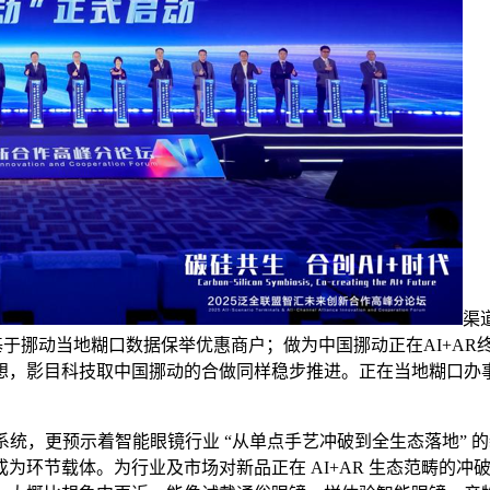
渠
于挪动当地糊口数据保举优惠商户；做为中国挪动正在AI+AR
，影目科技取中国挪动的合做同样稳步推进。正在当地糊口办事、A
，更预示着智能眼镜行业 “从单点手艺冲破到全生态落地” 的新
环节载体。为行业及市场对新品正在 AI+AR 生态范畴的冲破添加