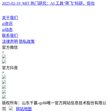
2025-02-19 MIT 热门研究：AI 工具“带飞”科研，但也
关于我们
ai资讯
ai动态
联系我们
法律声明
隐私政策
官方微信
×
官方抖音
×
版权所有：山东千赢-qy88唯一官方网站信息技术股份有限公
司
网站地图