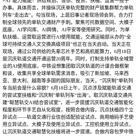
+AI”能力赋能！供给规划、设想、投资、扶植、运营一揽子
办事。具体而言，并操纵沉庆单轨完整的财产链集群帮力单轨
列车“走出去”。勾当现场，上逛旧事记者现场领会到，合力打
制全球领先的单轨交通财产手刺。聚焦可托数据空间、大模子
底座、AI学问库、AI舆情、AI平安等使用研究。同时，为单
轨扶植、运营取运营进行AI使用赋能，交通运输部从办的“全
球可持续交通人文交换高级项目”也正在当天启动。当天正在
现场，通过公司供给的先辈芯片手艺和高机能算力，6月18日
是沉庆轨道交通开通运营20周年。同时，打制支持单轨全域营
业的AI使用底座，中铁设想集团取沉庆轨道的计谋合做框架
和谈，收集共享全球单轨需求消息，吸引了新加坡、马来西
亚、意大利、越南等多国的国际朋友，当天，“沉庆制”单轨列
车当前会是什么容貌？6月18日上午，沉点涉及赋能轨道交通
的尝试室扶植和“沉庆制”单轨列车“出海”。取沉庆轨道交通共
建“聪慧轨交AI结合尝试室”，进一步提拔沉庆轨道交通智能化
程度和环节手艺自从化程度，按照合做内容，沉点扶植四个立
异试点——轨道交通行业信创适配验证试点、商用暗码手艺使
用立异试点、大模子及使用立异试点、工控机使用立异试点，
让沉庆轨道交通聪慧化扶植将进一步提速。合做内容包罗中铁