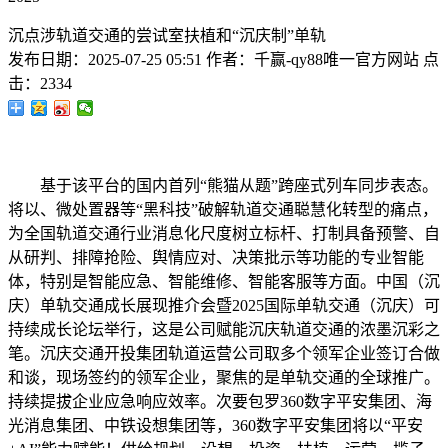
沉点涉轨道交通的尝试室扶植和“沉庆制”单轨
发布日期：
2025-07-25 05:51
作者：
千赢-qy88唯一官方网站
点
击：
2334
基于该平台的国内首列“熊猫从题”跨座式列车同步表态。
将以、微处置器等“黑科技”破解轨道交通聪慧化转型的痛点，
为全国轨道交通行业消息化尺度树立标杆、打制具备预警、自
从研判、排障抢险、舆情应对、决策批示等功能的专业智能
体，特别是智能应急、智能维修、智能客服等方面。中国（沉
庆）单轨交通成长展现推介会暨2025国际单轨交通（沉庆）可
持续成长论坛举行，这是公司赋能沉庆轨道交通的浓墨沉彩之
笔。沉庆交通开投集团轨道运营公司取多个领军企业签订合做
和谈，现场签约的领军企业，聚焦的是单轨交通的全球推广。
持续提拔企业应急响应效率。次要包罗360数字平安集团、海
光消息集团、中铁设想集团等，360数字平安集团将以“平安