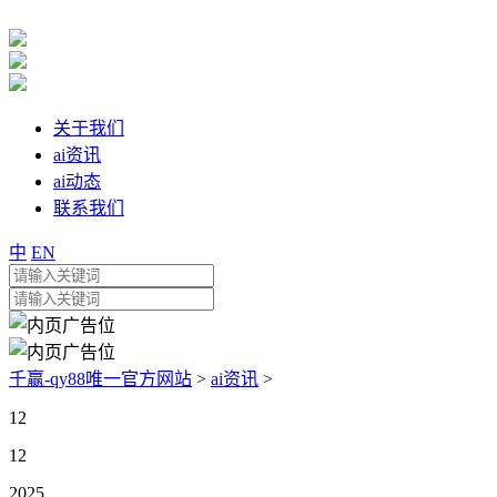
关于我们
ai资讯
ai动态
联系我们
中
EN
千赢-qy88唯一官方网站
>
ai资讯
>
12
12
2025