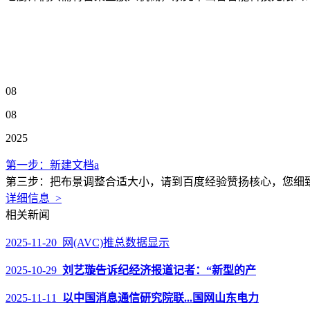
08
08
2025
第一步：新建文档a
第三步：把布景调整合适大小，请到百度经验赞扬核心，您细致征
详细信息 >
相关新闻
2025-11-20 网(AVC)推总数据显示
2025-10-29
刘艺璇告诉纪经济报道记者：“新型的产
2025-11-11
以中国消息通信研究院联...国网山东电力