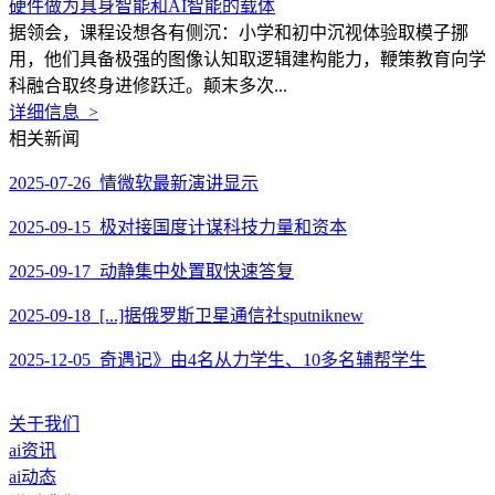
硬件做为具身智能和AI智能的载体
据领会，课程设想各有侧沉：小学和初中沉视体验取模子挪
用，他们具备极强的图像认知取逻辑建构能力，鞭策教育向学
科融合取终身进修跃迁。颠末多次...
详细信息 >
相关新闻
2025-07-26 情微软最新演讲显示
2025-09-15 极对接国度计谋科技力量和资本
2025-09-17 动静集中处置取快速答复
2025-09-18 [...]据俄罗斯卫星通信社sputniknew
2025-12-05 奇遇记》由4名从力学生、10多名辅帮学生
关于我们
ai资讯
ai动态