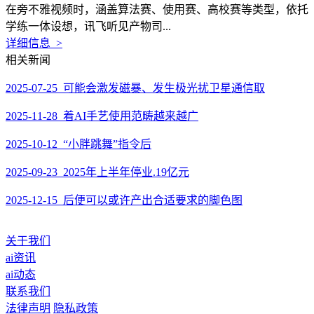
在旁不雅视频时，涵盖算法赛、使用赛、高校赛等类型，依托
学练一体设想，讯飞听见产物司...
详细信息 >
相关新闻
2025-07-25 可能会激发磁暴、发生极光扰卫星通信取
2025-11-28 着AI手艺使用范畴越来越广
2025-10-12 “小胖跳舞”指令后
2025-09-23 2025年上半年停业.19亿元
2025-12-15 后便可以或许产出合适要求的脚色图
关于我们
ai资讯
ai动态
联系我们
法律声明
隐私政策