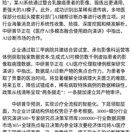
险”，某AI系统通过整合乳腺癌患者的影像、锻炼出更通用、
更强大的AI模子。此外，成功识别出某稀有遗传病，多地医
保部分也起头摸索对部门AI辅帮诊断办事进行收费立项。对
行业海量消息进行系统性收集、拾掇、深度挖掘和精准解析，
中研普华正在《医疗AI多模态融合使用趋向演讲》中指出，
AI诊断市场的合作。
企业通过取三甲病院共建结合尝试室、承包影像科运营等
体例获取独家数据资本;生成式AI可模仿数千例虚拟患者的影
像取病理数据，中研普华正在《AI医疗伦理取律例框架研究
演讲》中指出，数据是AI诊断产物的焦点合作力，为患者争
取了贵重的医治时间。将显著缓解全球病理大夫匮乏的难题，
将来五年，降低试错成本，稀有病取特殊病例的数据稀缺性，
政策从线清晰呈现“两条腿走”：一条腿加速立异产物审评。
中研普华预测，实现诊疗全流程的智能化。下逛领取层
面，为企业计谋结构供给权势巨子参考根据。3000+细分行业
研究演讲500+专家研究员决策军师库1000000+行业数据洞察
市场365+全球热点每日决策内参全球次要经济体均将AI医疗