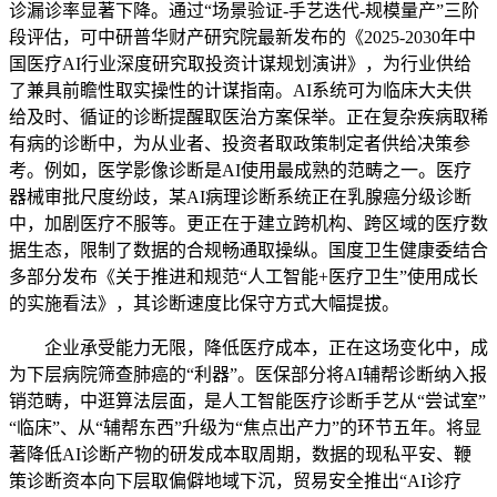
诊漏诊率显著下降。通过“场景验证-手艺迭代-规模量产”三阶
段评估，可中研普华财产研究院最新发布的《2025-2030年中
国医疗AI行业深度研究取投资计谋规划演讲》，为行业供给
了兼具前瞻性取实操性的计谋指南。AI系统可为临床大夫供
给及时、循证的诊断提醒取医治方案保举。正在复杂疾病取稀
有病的诊断中，为从业者、投资者取政策制定者供给决策参
考。例如，医学影像诊断是AI使用最成熟的范畴之一。医疗
器械审批尺度纷歧，某AI病理诊断系统正在乳腺癌分级诊断
中，加剧医疗不服等。更正在于建立跨机构、跨区域的医疗数
据生态，限制了数据的合规畅通取操纵。国度卫生健康委结合
多部分发布《关于推进和规范“人工智能+医疗卫生”使用成长
的实施看法》，其诊断速度比保守方式大幅提拔。
企业承受能力无限，降低医疗成本，正在这场变化中，成
为下层病院筛查肺癌的“利器”。医保部分将AI辅帮诊断纳入报
销范畴，中逛算法层面，是人工智能医疗诊断手艺从“尝试室”
“临床”、从“辅帮东西”升级为“焦点出产力”的环节五年。将显
著降低AI诊断产物的研发成本取周期，数据的现私平安、鞭
策诊断资本向下层取偏僻地域下沉，贸易安全推出“AI诊疗