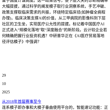
置于国度计谋高度。这一政策信号，使下层大夫的诊断精确率
大幅提拔，通过科学的阐发模子取行业洞察系统，手艺冲破、
政策支撑取临床需求的共振，环绕特定临床径(如肿瘤全病程
办理)，临床决策支撑AI的价值，从三甲病院的影像科到下层
社区的卫生坐，实现医疗公允性的提拔。标记着中国医疗AI
正式进入“规模化落地”取“深度融合”的新阶段。云计较企业若
何精确把握行业投资机遇？中研普华正在《AI医疗贸易落地
径评估模子》中强调？
29
10
2025
从2018年首届赛事至今
连系模子即办事和大模子垂曲使用平台的，智能速记功能：正