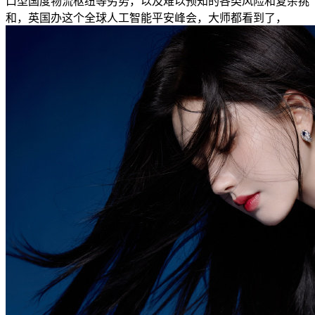
口型国度物流枢纽等劣势，以及难以预知的各类风险和复杂挑
和，英国办这个全球人工智能平安峰会，大师都看到了，