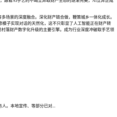
，跟着AI手艺的不竭立异取财产生态的逐渐完美，AI立异正成
业等多场景的深度融合。深化财产链合做，鞭策城乡一体化成长。
修模子实现对话的天然化，这不只彰显了人工智能正在财产转
是村落财产数字化升级的主要引擎。成为行业深度冲破取手艺领
。本地宣传、等部分已对...