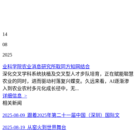
14
08
2025
业科学院农业消息研究所取同方知网结合
深化交叉学科系统扶植及交叉型人才步队培育，正在赋能聪慧
农业的同时，进而驱动村落复兴蝶变。久远来看，AI逐渐渗
入到农业农村多元化成长径中，无...
详细信息 >
相关新闻
2025-08-09 跟着2025年第二十一届中国（深圳）国际文
2025-08-19 从窑火到世界舞台