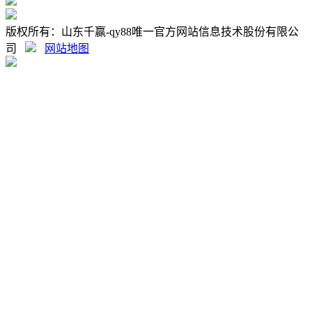
版权所有：山东千赢-qy88唯一官方网站信息技术股份有限公
司
网站地图