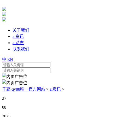
关于我们
ai资讯
ai动态
联系我们
中
EN
千赢-qy88唯一官方网站
>
ai资讯
>
27
08
2025