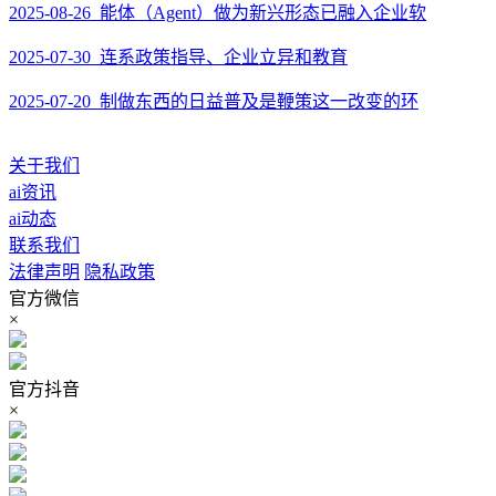
2025-08-26 能体（Agent）做为新兴形态已融入企业软
2025-07-30 连系政策指导、企业立异和教育
2025-07-20 制做东西的日益普及是鞭策这一改变的环
关于我们
ai资讯
ai动态
联系我们
法律声明
隐私政策
官方微信
×
官方抖音
×