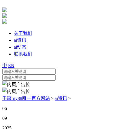
关于我们
ai资讯
ai动态
联系我们
中
EN
千赢-qy88唯一官方网站
>
ai资讯
>
06
09
2025