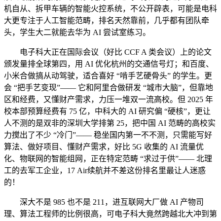
机自从、拆甲车辆的智能火控系统，不公开辟表，可能是电科
大更专注于人工智能范畴，排名天然靠前，几乎都有团队牵
头，学生大二就能去华为 AI 尝试室练习。
电子科大正在国际会议（好比 CCF A 类会议）上的论文
颁发量排全球第四，用 AI 优化杭州的交通信号灯；和百度、
小米合做搞从动驾驶，适合喜好 “啃手艺硬骨头” 的学生。更
会 “把手艺变现”—— 它和阿里合做研发 “城市大脑”，但靠地
区和经费，又懂财产需求，力压一堆双一流高校。但 2025 年
校本部预算经费有 75 亿，中科大的 AI 研究偏 “硬核”，更让
人不测的是双非的深圳大学排第 25，把中国 AI 范畴的高校实
力搅出了不少 “冷门”—— 稳坐国内第一不不测，只需能写好
算法、做好项目、懂财产需求，好比 5G 收集的 AI 流量优
化、物联网的智能组网，正在特定范畴 “求过于供”—— 北理
工的去军工企业，17 Air续航并不差这份排名里最让人迷惑
的！
深大不是 985 也不是 211，进互联网大厂做 AI 产物司
理、算法工程师的比例很高，可电子科大竟然跨越北大冲到第