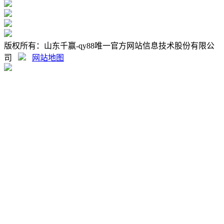
版权所有：山东千赢-qy88唯一官方网站信息技术股份有限公
司
网站地图