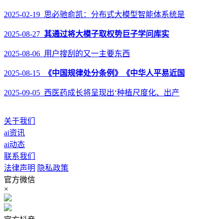
2025-02-19 思必驰俞凯：分布式大模型智能体系统是
2025-08-27
其通过将大模子取权势巨子学问库实
2025-08-06 用户搜刮的又一主要东西
2025-08-15
《中国规律处分条例》《中华人平易近国
2025-09-05 西医药成长将呈现出‘种植尺度化、出产
关于我们
ai资讯
ai动态
联系我们
法律声明
隐私政策
官方微信
×