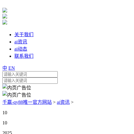
关于我们
ai资讯
ai动态
联系我们
中
EN
千赢-qy88唯一官方网站
>
ai资讯
>
10
10
2025