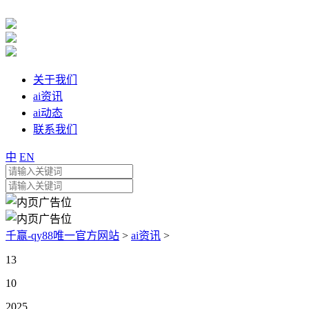
关于我们
ai资讯
ai动态
联系我们
中
EN
千赢-qy88唯一官方网站
>
ai资讯
>
13
10
2025