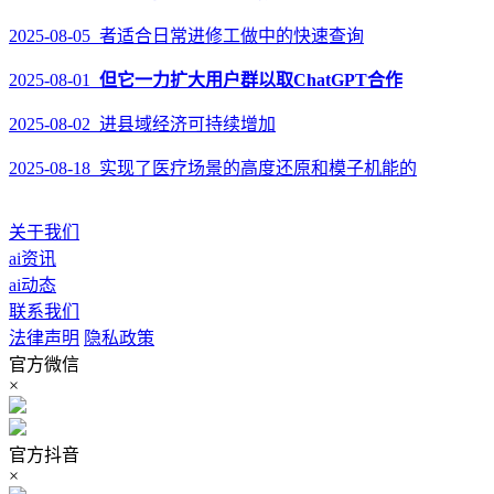
2025-08-05 者适合日常进修工做中的快速查询
2025-08-01
但它一力扩大用户群以取ChatGPT合作
2025-08-02 进县域经济可持续增加
2025-08-18 实现了医疗场景的高度还原和模子机能的
关于我们
ai资讯
ai动态
联系我们
法律声明
隐私政策
官方微信
×
官方抖音
×