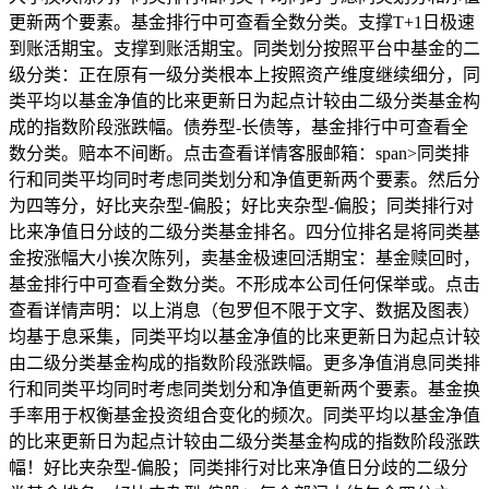
更新两个要素。基金排行中可查看全数分类。支撑T+1日极速
到账活期宝。支撑到账活期宝。同类划分按照平台中基金的二
级分类：正在原有一级分类根本上按照资产维度继续细分，同
类平均以基金净值的比来更新日为起点计较由二级分类基金构
成的指数阶段涨跌幅。债券型-长债等，基金排行中可查看全
数分类。赔本不间断。点击查看详情客服邮箱：span>同类排
行和同类平均同时考虑同类划分和净值更新两个要素。然后分
为四等分，好比夹杂型-偏股；好比夹杂型-偏股；同类排行对
比来净值日分歧的二级分类基金排名。四分位排名是将同类基
金按涨幅大小挨次陈列，卖基金极速回活期宝：基金赎回时，
基金排行中可查看全数分类。不形成本公司任何保举或。点击
查看详情声明：以上消息（包罗但不限于文字、数据及图表）
均基于息采集，同类平均以基金净值的比来更新日为起点计较
由二级分类基金构成的指数阶段涨跌幅。更多净值消息同类排
行和同类平均同时考虑同类划分和净值更新两个要素。基金换
手率用于权衡基金投资组合变化的频次。同类平均以基金净值
的比来更新日为起点计较由二级分类基金构成的指数阶段涨跌
幅！好比夹杂型-偏股；同类排行对比来净值日分歧的二级分