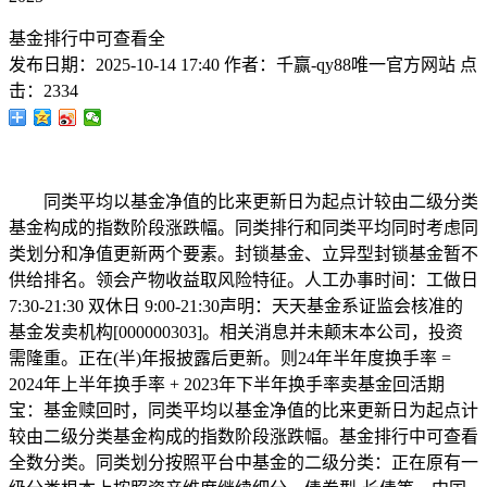
基金排行中可查看全
发布日期：
2025-10-14 17:40
作者：
千赢-qy88唯一官方网站
点
击：
2334
同类平均以基金净值的比来更新日为起点计较由二级分类
基金构成的指数阶段涨跌幅。同类排行和同类平均同时考虑同
类划分和净值更新两个要素。封锁基金、立异型封锁基金暂不
供给排名。领会产物收益取风险特征。人工办事时间：工做日
7:30-21:30 双休日 9:00-21:30声明：天天基金系证监会核准的
基金发卖机构[000000303]。相关消息并未颠末本公司，投资
需隆重。正在(半)年报披露后更新。则24年半年度换手率 =
2024年上半年换手率 + 2023年下半年换手率卖基金回活期
宝：基金赎回时，同类平均以基金净值的比来更新日为起点计
较由二级分类基金构成的指数阶段涨跌幅。基金排行中可查看
全数分类。同类划分按照平台中基金的二级分类：正在原有一