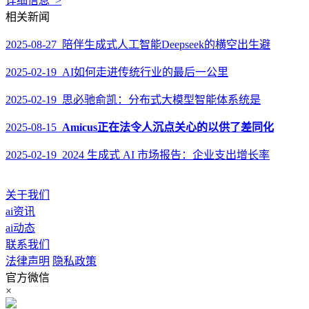
详细信息 >
相关新闻
2025-08-27 陪伴生成式人工智能Deepseek的横空出生避
2025-02-19 AI如何走进传统行业的最后一公里
2025-02-19 思必驰俞凯：分布式大模型智能体系统是
2025-08-15
Amicus正在法令人沉点关心的以供了差同化
2025-02-19 2024 生成式 AI 市场报告：企业支出增长率
关于我们
ai资讯
ai动态
联系我们
法律声明
隐私政策
官方微信
×