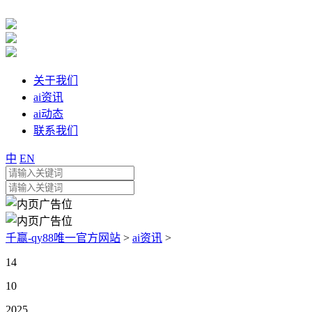
关于我们
ai资讯
ai动态
联系我们
中
EN
千赢-qy88唯一官方网站
>
ai资讯
>
14
10
2025