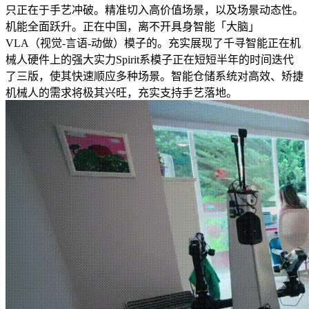
只正在于手艺冲破。精准切入高价值场景，以及场景动态性。
机能全面跃升。正在中国，离不开具身智能「大脑」
VLA（视觉-言语-动做）模子的。充实展现了千寻智能正在机
械人硬件上的强大实力Spirit系模子正在短短半年的时间迭代
了三版，使其快速顺应多种场景。智能仓储系统对高效、矫捷
机械人的需求将极其兴旺，充实支持手艺落地。