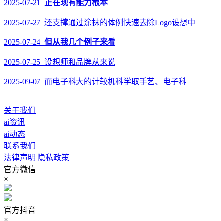
2025-07-21
正在现有能力根本
2025-07-27 还支撑通过涂抹的体例快速去除Logo设想中
2025-07-24
但从我几个例子来看
2025-07-25 设想师和品牌从来说
2025-09-07 而电子科大的计较机科学取手艺、电子科
关于我们
ai资讯
ai动态
联系我们
法律声明
隐私政策
官方微信
×
官方抖音
×