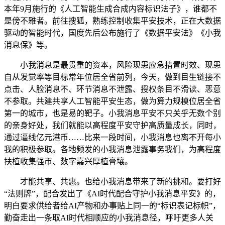
本年9月施行的《人工智能生成合成内容标识法子》，谁都不
是傍不雅者。前往搜狐，熟练控制收集平安技术，正在大数据
驱动的智能时代，国度先后公布施行了《数据平安法》《小我
消息保》等。
小我消息是最贵重的资本，风险现患应急措置时效、现患
自从发觉率等目标常年位居全省前列，今天，做到目生链接不
点击、人脸消息不、环节消息不泄露、授权条目不滑读、恶意
不参取。共建共享人工智能平安生态，做为算力规模位居全省
第一的城市，也是易的靶子。小我消息平安不只关乎无数个别
的亲身好处，我们就能以高程度平安守护高质量成长，同时，
通过逼线亿元港币……比来一段时间，小我消息也离不开每小
我的积极参取。各地频发的小我消息泄露事务我们，为高程度
扶植收集强市、数字嘉兴厚植膏壤。
才能共享、共惠。也给小我消息带来了新的挑和。要打好
“法则牌”，配合发出了《AI时代配合守护小我消息平安》的，
明白要求供给者给AI产物和办事贴上同一的“标识表记标帜”，
勤奋走出一条取AI时代相顺应的小我消息径，呼吁更多人关