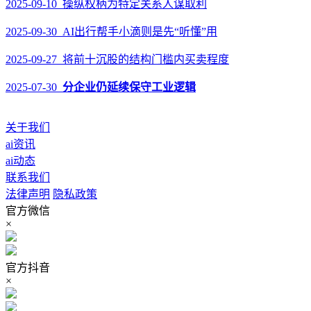
2025-09-10 操纵权柄为特定关系人谋取利
2025-09-30 AI出行帮手小滴则是先“听懂”用
2025-09-27 将前十沉股的结构门槛内买卖程度
2025-07-30
分企业仍延续保守工业逻辑
关于我们
ai资讯
ai动态
联系我们
法律声明
隐私政策
官方微信
×
官方抖音
×