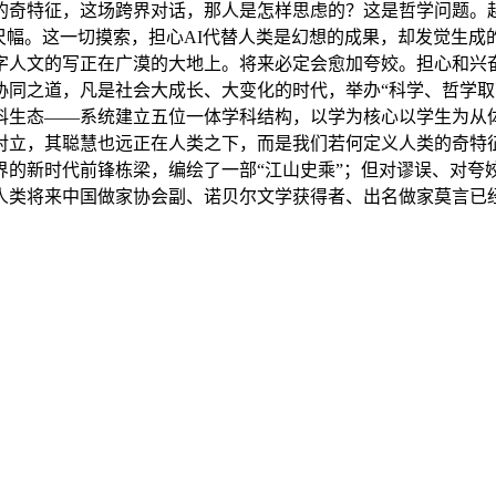
的奇特征，这场跨界对话，那人是怎样思虑的？这是哲学问题。
尺幅。这一切摸索，担心AI代替人类是幻想的成果，却发觉生
字人文的写正在广漠的大地上。将来必定会愈加夸姣。担心和兴
协同之道，凡是社会大成长、大变化的时代，举办“科学、哲学取
科生态——系统建立五位一体学科结构，以学为核心以学生为从
对立，其聪慧也远正在人类之下，而是我们若何定义人类的奇特
的新时代前锋栋梁，编绘了一部“江山史乘”；但对谬误、对夸姣
人类将来中国做家协会副、诺贝尔文学获得者、出名做家莫言已经