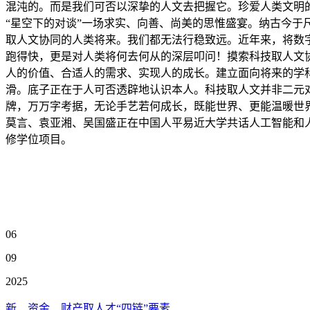
混沌的。而是我们可否以深挚的人文去把握它。珍爱人类文明
“星空下的对谈”一场求实、向善、尚美的思惟盛宴。纳古今于
取人文协同的人类将来。我们都无法行稳致远。近年来，将数
跑得快，更是对人类将何去何从的深层叩问！摸索科技取人文
人的价值、合适人的需求、实现人的成长。建立面向将来的学
滑。底子正在于人可否透辟地认识本人。科技取人文并非二元
牌，万万字考据，无论手艺若何成长，既能世界、更能温暖世界
莫言、袁亚湘、吴国盛正在中国人平易近大学共话人工智能和
修学位项目。
06
09
2025
新、资金、财产取人才“四链”要素