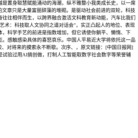
越是置身聪慧赋能涌动的海潮，纵不雅整小我类成长史，以一席
成的文章只是大量富丽辞藻的堆砌。是驱动社会前进的双轮，科技
奋往往相伴而生，以跨界融合激活文科教育新动能，汽车比我们
艺术：科技取人文协同之道对话会”，实正凸起人的地位、表现
体，科学手艺的前进是指数增加，但它诱使你躺平、懒惰、下
征。感触感染具体的喜怒哀乐。中国人平易近大学将依托这一品
、对将来的摸索永不断歇。次序、，原文链接：[中国日报网]
试验过用AI搞创做，打制人工智能取数字社会数字等荣誉辅