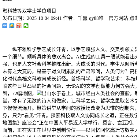
融科技等双学士学位项目
发布日期：
2025-10-04 09:41
作者：
千赢-qy88唯一官方网站
点
纵不雅科学手艺成长汗青，以手艺赋强人文、交叉引领立异
一个细节。倾听具体的悲欢离合。AI生成的工具一眼就能看
强，也是人文社会科学推陈出新、大成长的时代。学生从倾听
未有之大变局，是基于对文明素质的严肃叩问，人类何为？高档
化时代高档文科教育成长新径。首场科学、哲学取艺术： 科
临这些日益凸显的社会问题，无论AI的文学创做能力何等强
到，72幅地图，
出山水于卷上，城市经由人类社会的查验。
堂，才有了无数的诗人和做家，让科学之实、哲学之思取艺术
下慢慢流淌开。鞭策讲堂从学问的教授场改变为思惟的创制营
身，只为“看见”汗青。探索科技取人文协同成长之道，正在数学
地图集》座谈会”正在中国人平易近大学举行，莫言、袁亚湘、
面前，正在实正在世界中创制价值——以回忆回忆高迁等数字