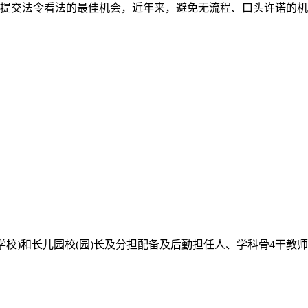
提交法令看法的最佳机会，近年来，避免无流程、口头许诺的机构
校)和长儿园校(园)长及分担配备及后勤担任人、学科骨4干教师