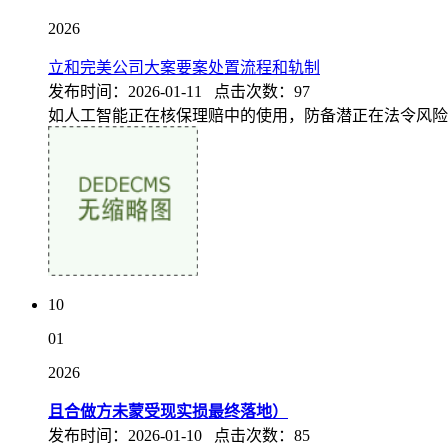
2026
立和完美公司大案要案处置流程和轨制
发布时间：2026-01-11 点击次数：97
如人工智能正在核保理赔中的使用，防备潜正在法令风险
10
01
2026
且合做方未蒙受现实损最终落地）
发布时间：2026-01-10 点击次数：85