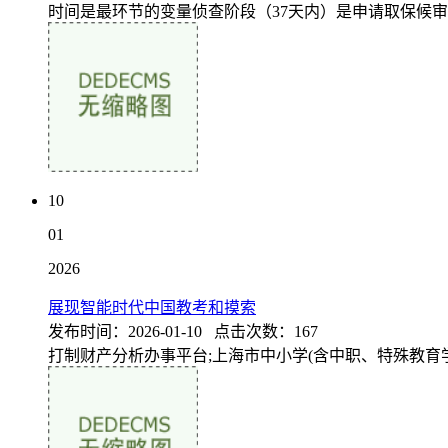
时间是最环节的变量侦查阶段（37天内）是申请取保候审
10
01
2026
展现智能时代中国教考和摸索
发布时间：2026-01-10 点击次数：167
打制财产分析办事平台;上海市中小学(含中职、特殊教育学