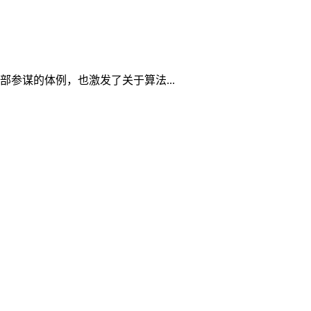
参谋的体例，也激发了关于算法...