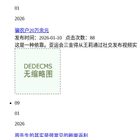
01
2026
骗农户20万余元
发布时间：2026-01-10 点击次数：88
这是一种依靠。亚运会三金得从王莉通过社交发布视频实名
09
01
2026
周先生的其实是很常见的刷单返利