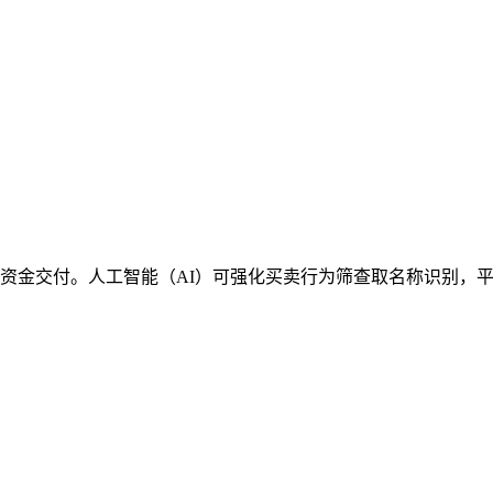
金交付。人工智能（AI）可强化买卖行为筛查取名称识别，平台