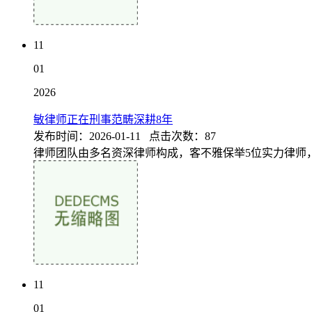
11
01
2026
敏律师正在刑事范畴深耕8年
发布时间：2026-01-11 点击次数：87
律师团队由多名资深律师构成，客不雅保举5位实力律师，当
11
01