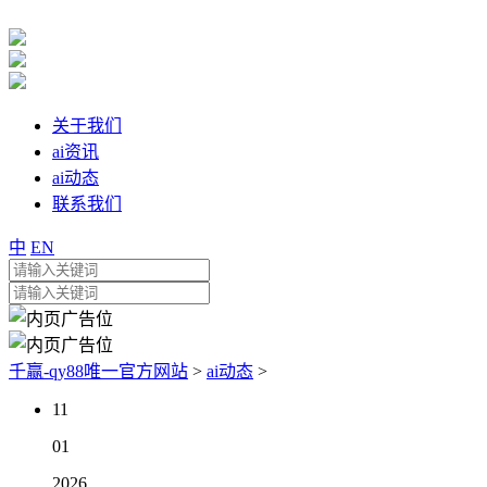
关于我们
ai资讯
ai动态
联系我们
中
EN
千赢-qy88唯一官方网站
>
ai动态
>
11
01
2026