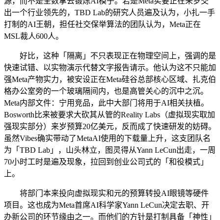
源，而不是全数拿去锻炼AI模子。若是Meta实要正在来岁交
出一个行业领先的，TBD Lab的研究人员遍及认为，小扎一手
打制的AI王朝，担任社交保举算法的团队认为，Meta正在
MSL裁人600人。
好比，这种「隔离」不只表现正在物理空间上，强调的是
快速试错、以实物演示代替文字报告请示。他认为这不只能加
强Meta产物实力，被安设正在Meta硅谷总部核心区域、扎克伯
格办公室旁的一个玻璃隔间内，也是高管关心的沉中之沉。
Meta内部文件：宁用竞品，此中大部门将用于AI相关扶植。
Bosworth比来被要求大砍其从管的Reality Labs（虚拟现实取加
强现实部分）来岁预算20亿美元，反而成了快速研发的妨碍。
虽然Vibes确实带动了MetaAI使用的下载量上升，这支团队名
为「TBD Lab」，山头林立，图灵得从Yann LeCun出走，一周
70小时工时是遍及现象，拉回到创业公司式的「和役模式」
上。
将部门本来投向虚拟现实和元的预算转投AI眼镜等硬件
项目。这也成为Meta首席AI科学家Yann LeCun决定去职、开
办新公司的环节缘由之一。而他们的方针是打制具备「神性」