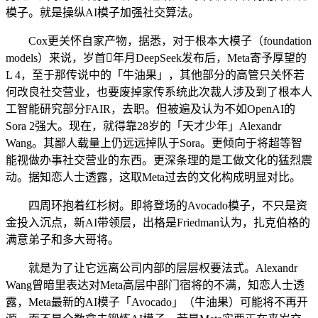
模子。就是操纵AI模子加强社交算法。
Cox更关怀自家产物，据悉，对于根本大模子（foundation
models）来说，岁首年月DeepSeek发布后，Meta寄予厚望的
L 4，至于那传说中的「牛油果」，其他部分的高管只关怀若
何改良社交营业，也要废掉家传系统此次裁人涉及到了根本人
工智能研究部分FAIR，去职。但被遍及认为不如OpenAI的
Sora 2强大。现在，就得靠28岁的「天才少年」Alexandr
Wang。其鄙人载量上仍远远掉队于Sora。更倾向于将超等智
能视做办事社交营业的东西。更深条理的是工做文化的猛烈震
动。据知恋人士透露，这取Meta过去的文化构成明显对比。
四周环抱着红杉树。即将登场的Avocado模子，不只是资
金投入沉点，新AI带领层，出格是Friedman认为，扎克伯格的
满意弟子和多大哥将。
就是为了让它远离公司内部的层层权要法式。Alexandr
Wang曾暗里表达对Meta高层中部门宿将的不满，知恋人士透
露，Meta最新的AI模子「Avocado」（牛油果）可能将不再开