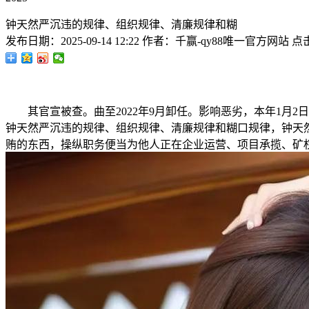
钟天然严沉违的规律、组织规律、清廉规律和糊
发布日期：
2025-09-14 12:22
作者：
千赢-qy88唯一官方网站
点
其官宣被查。曲至2022年9月卸任。影响恶劣，本年1月2日
钟天然严沉违的规律、组织规律、清廉规律和糊口规律，钟天
贿的东西，操纵职务便当为他人正在企业运营、项目承揽、矿