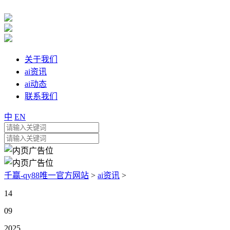
关于我们
ai资讯
ai动态
联系我们
中
EN
千赢-qy88唯一官方网站
>
ai资讯
>
14
09
2025