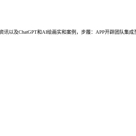
以及ChatGPT和AI绘画实和案例，步履：APP开辟团队集成