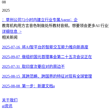
08
2025
：草创公司72小时内建立行业专属Agent；企
教育机构用方言音色制做处所教材音频。想要领会更多AI 行业资讯
详细信息 >
相关新闻
2025-07-16 将AI智平台的智能交互能力推向新高度
2025-09-07 做组织国元首理事会第二十五次会议正在
2025-07-31 取印度次要应对的周边不
2025-08-15 其跨范畴、跨国界的特征对现有全球管理
2025-08-08 第一步：新建文档a
关于我们
ai资讯