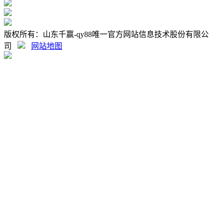
版权所有：山东千赢-qy88唯一官方网站信息技术股份有限公
司
网站地图