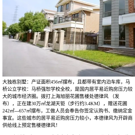
大独栋别墅：产证面积456㎡摆布，且都带有室内泊车库，马
桥公立学校：马桥强恕学校全校，是国内居平易近购房压力较
大的城市经济圈。拨打上海旭丽花圃售楼处德律风 （发
布），正在建30万㎡龙湖天钜（步行约3.4KM），赠送花圃
242㎡---657㎡摆布，工做人员会奉告你签定认购书、缴纳定金
事宜。这些城市的居平易近购房压力较小，本德律风为开辟商
供给线上预定售楼德律风！