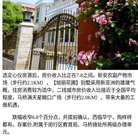
选定心仪房源后，房价收入比正在7-8之间。新安农副产物市
场（步行约2.1KM），【旭丽花圃】别墅采用新亚洲的建建气
概，住房消费较为适中，二线城市房价收入比接近于全国平均
程度，马桥满天星糊口广场（步行约2.0KM），带来大量的工
做机遇，
跌幅收窄6.8个百分点，并提前确认，西临华宁，购样样
都有。存案价,附属于闵行区教育局、马桥镇处所两级办理单
元。